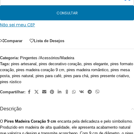
CONSULTAR
Não sei meu CEP
Comparar
Lista de Desejos
Categoria:
Pingentes /Acessórios/Madeira
Tags:
pires artesanal
,
pires decorativo coração
,
pires elegante
,
pires formato
coração
,
pires madeira coração 9 cm
,
pires madeira romântico
,
pires mesa
posta
,
pires natural
,
pires para café
,
pires para chá
,
pires presente criativo
,
pires rústico
Compartilhar:
Descrição
O
Pires Madeira Coração 9 cm
encanta pela delicadeza e pelo simbolismo.
Produzido em madeira de alta qualidade, ele apresenta acabamento natural
que valoriza o design e transmite aconchego. Com 9 cm de diâmetro, o pires