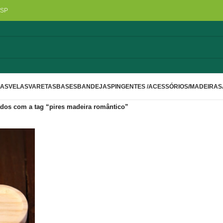
/SP
LAS
VELAS
VARETAS
BASES
BANDEJAS
PINGENTES /ACESSÓRIOS/MADEIRA
S
dos com a tag “pires madeira romântico”