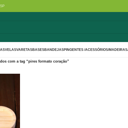
/SP
LAS
VELAS
VARETAS
BASES
BANDEJAS
PINGENTES /ACESSÓRIOS/MADEIRA
S
dos com a tag “pires formato coração”