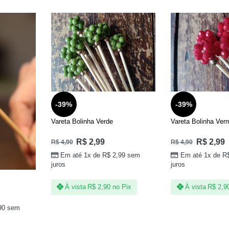
-39%
-39%
Vareta Bolinha Verde
Vareta Bolinha Ver
R$
2,99
R$
2,99
R$
4,90
R$
4,90
Em até 1x de
R$
2,99
sem
Em até 1x de
R
juros
juros
À vista
R$
2,90
no Pix
À vista
R$
2,9
90
sem