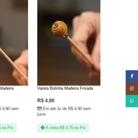
Face
 Madeira
Vareta Bolinha Madeira Frisada
Insta
R$
4,90
What
$
4,90
sem
Em até 1x de
R$
4,90
sem
juros
5
no Pix
À vista
R$
4,75
no Pix