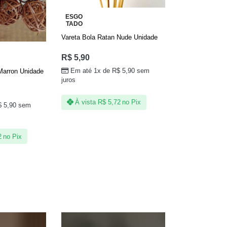
ESGO
TADO
Vareta Bola Ratan Nude Unidade
R$
5,90
Em até 1x de
R$
5,90
sem
Marron Unidade
juros
À vista
R$
5,72
no Pix
$
5,90
sem
2
no Pix