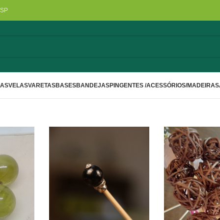
/SP
LAS
VELAS
VARETAS
BASES
BANDEJAS
PINGENTES /ACESSÓRIOS/MADEIRA
S