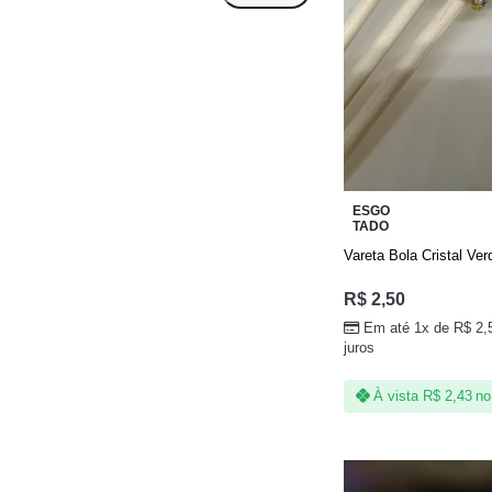
ESGO
TADO
Vareta Bola Cristal Ve
R$
2,50
Em até 1x de
R$
2,
juros
À vista
R$
2,43
no