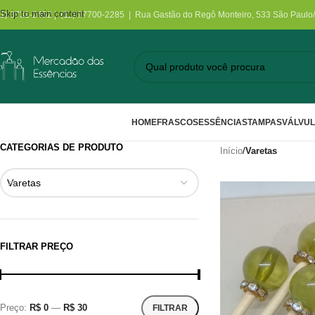
Skip to main content
11) 3731-2452 | (11) 97700-2285 | Rua Gastão do Regô Monteiro, 533 São Paulo
HOME
FRASCOS
ESSÊNCIAS
TAMPAS
VÁLVU
CATEGORIAS DE PRODUTO
Início
/
Varetas
Varetas
FILTRAR PREÇO
Preço:
R$ 0
—
R$ 30
FILTRAR