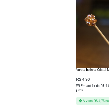
Vareta bolinha Cristal
R$
4,90
Em até 1x de
R$
4,
juros
À vista
R$
4,75
no