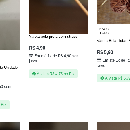
ESGO
TADO
Vareta bola preta com strass
Vareta Bola Ratan 
R$
4,90
R$
5,90
Em até 1x de
R$
4,90
sem
Em até 1x de
R
juros
juros
rde Unidade
À vista
R$
4,75
no Pix
À vista
R$
5,7
50
sem
 Pix