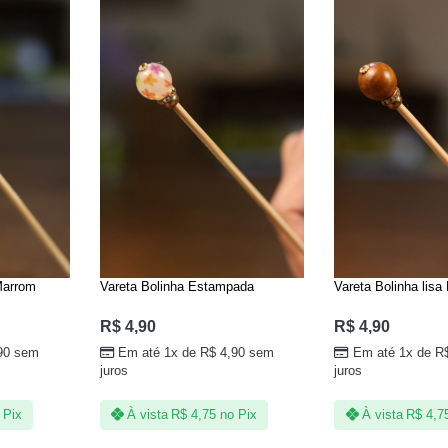
 Marrom
Vareta Bolinha Estampada
Vareta Bolinha lisa
R$
4,90
R$
4,90
90
sem
Em até 1x de
R$
4,90
sem
Em até 1x de
R
juros
juros
 Pix
À vista
R$
4,75
no Pix
À vista
R$
4,7