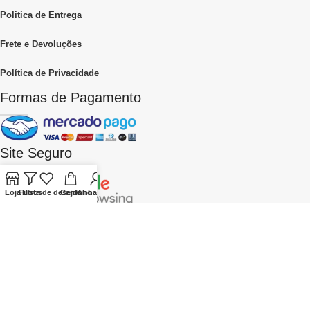
Politica de Entrega
Frete e Devoluções
Política de Privacidade
Formas de Pagamento
Site Seguro
Loja
Filtros
Lista de desejos
Carrinho
Minha conta
Empresa
: Mercadão das Essências
CNPJ
: 28238215000164
Endereço
: R.
Gastão do Regô Monteiro, 533 São Paulo – SP