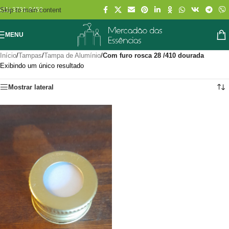
Skip to main content
(11) 3731-2452
MENU
Início
/
Tampas
/
Tampa de Alumínio
/
Com furo rosca 28 /410 dourada
Exibindo um único resultado
Mostrar lateral