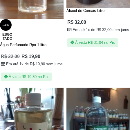
Álcool de Cereais Litro
R$
32,00
-10%
Em até 1x de
R$
32,00
sem juros
ESGO
TADO
À vista
R$
31,04
no Pix
Água Perfumada Rpa 1 litro
R$
22,00
R$
19,90
Em até 1x de
R$
19,90
sem juros
À vista
R$
19,30
no Pix