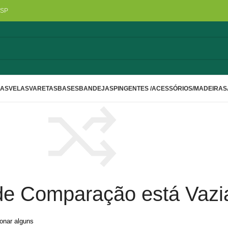
/SP
LAS
VELAS
VARETAS
BASES
BANDEJAS
PINGENTES /ACESSÓRIOS/MADEIRA
S
 de Comparação está Vazi
onar alguns