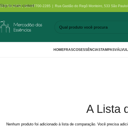
Skip to main content
11) 3731-2452 | (11) 97700-2285 | Rua Gastão do Regô Monteiro, 533 São Paulo
HOME
FRASCOS
ESSÊNCIAS
TAMPAS
VÁLVU
A Lista
Nenhum produto foi adicionado à lista de comparação. Você precisa adici