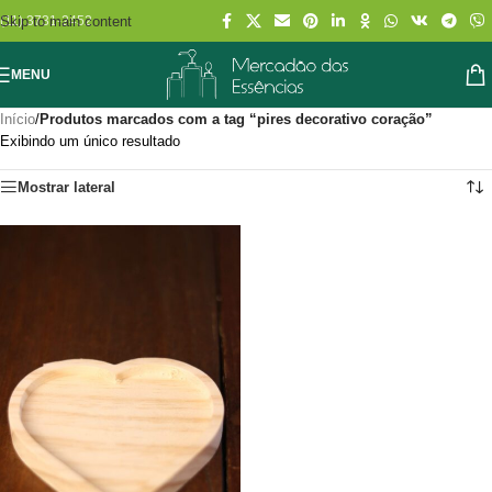
Skip to main content
(11) 3731-2452
MENU
Início
/
Produtos marcados com a tag “pires decorativo coração”
Exibindo um único resultado
Mostrar lateral