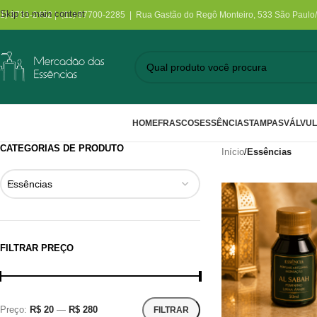
Skip to main content
11) 3731-2452 | (11) 97700-2285 | Rua Gastão do Regô Monteiro, 533 São Paulo
HOME
FRASCOS
ESSÊNCIAS
TAMPAS
VÁLVU
CATEGORIAS DE PRODUTO
Início
/
Essências
Essências
FILTRAR PREÇO
Preço:
R$ 20
—
R$ 280
FILTRAR