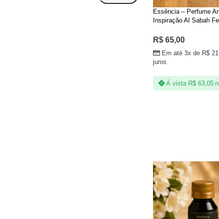
Essência – Perfume Ar
Inspiração Al Sabah Fe
50ml Linha Árabe
R$
65,00
Em até 3x de
R$
21
juros
À vista
R$
63,05
n