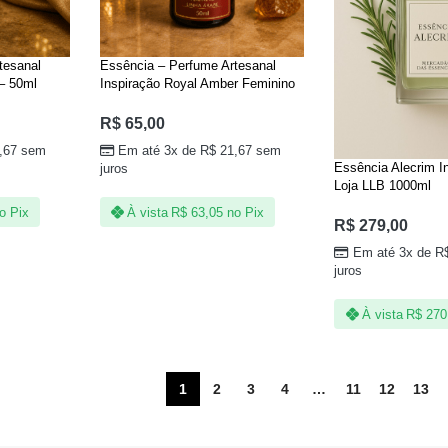
tesanal
Essência – Perfume Artesanal
 – 50ml
Inspiração Royal Amber Feminino
– 50ml Linha Árabe
R$
65,00
,67
sem
Em até 3x de
R$
21,67
sem
Essência Alecrim I
juros
Loja LLB 1000ml
o Pix
À vista
R$
63,05
no Pix
R$
279,00
Em até 3x de
R
juros
À vista
R$
270
1
2
3
4
…
11
12
13