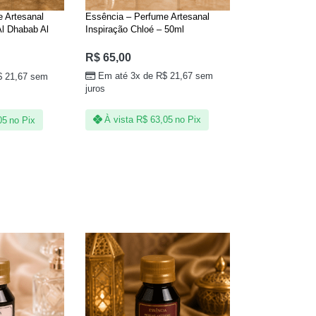
 Artesanal
Essência – Perfume Artesanal
Al Dhabab Al
Inspiração Chloé – 50ml
nha Árabe
R$
65,00
Em até 3x de
R$
21,67
sem
$
21,67
sem
juros
À vista
R$
63,05
no Pix
05
no Pix