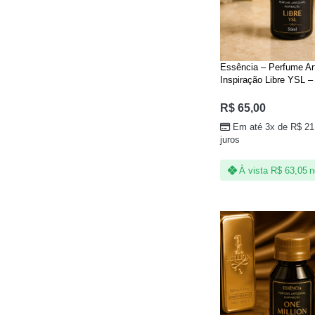
Essência – Perfume Ar
Inspiração Libre YSL –
R$
65,00
Em até 3x de
R$
21
juros
À vista
R$
63,05
n