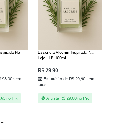
nspirada Na
Essência Alecrim Inspirada Na
Loja LLB 100ml
R$
29,90
$
93,00
sem
Em até 1x de
R$
29,90
sem
juros
,63
no Pix
À vista
R$
29,00
no Pix
→