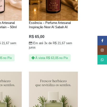
 Artesanal
Essência – Perfume Artesanal
rlain – 50ml
Inspiração Noor Al Sabah Al
Wataniah – 50ml Linha Árabe
R$
65,00
Face
$
21,67
sem
Em até 3x de
R$
21,67
sem
juros
Insta
05
no Pix
À vista
R$
63,05
no Pix
What