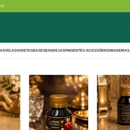
/SP
LAS
VELAS
VARETAS
BASES
BANDEJAS
PINGENTES /ACESSÓRIOS/MADEIRA
S