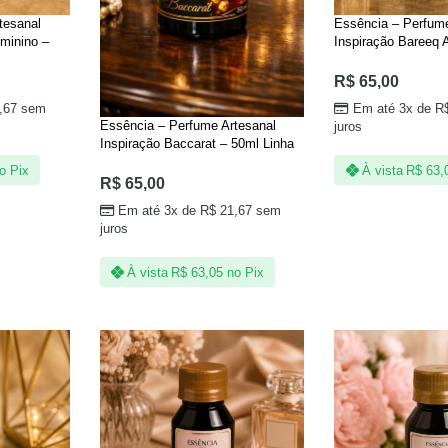
tesanal
Essência – Perfume
minino –
Inspiração Bareeq 
Wataniah – 50ml Li
R$
65,00
,67
sem
Em até 3x de
R
Essência – Perfume Artesanal
juros
Inspiração Baccarat – 50ml Linha
Árabe
o Pix
À vista
R$
63,
R$
65,00
Em até 3x de
R$
21,67
sem
juros
À vista
R$
63,05
no Pix