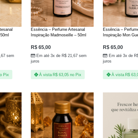
tesanal
Essência – Perfume Artesanal
Essência – Perfume
 50ml
Inspiração Madmoseille – 50ml
Inspiração Mon Gue
R$
65,00
R$
65,00
,67
sem
Em até 3x de
R$
21,67
sem
Em até 3x de
R
juros
juros
o Pix
À vista
R$
63,05
no Pix
À vista
R$
63,