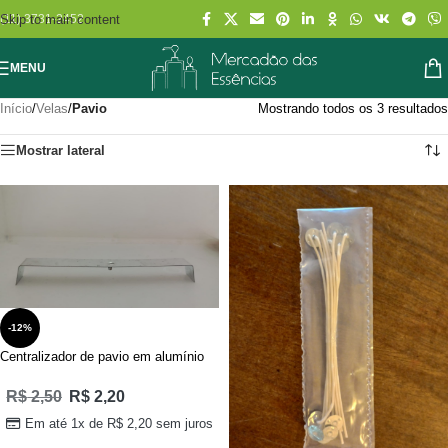
Skip to main content
(11) 3731-2452
MENU
Início
/
Velas
/
Pavio
Mostrando todos os 3 resultados
Mostrar lateral
-12%
Centralizador de pavio em alumínio
R$
2,50
R$
2,20
Em até 1x de
R$
2,20
sem juros