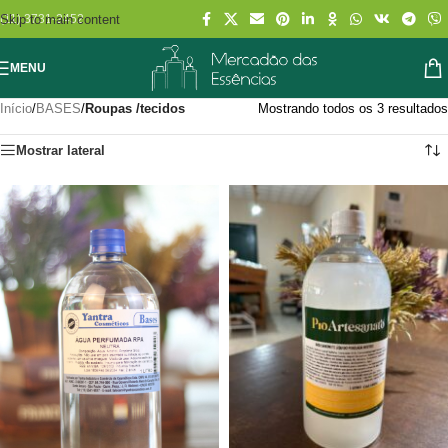
Skip to main content
(11) 3731-2452
MENU
Início
/
BASES
/
Roupas /tecidos
Mostrando todos os 3 resultados
Mostrar lateral