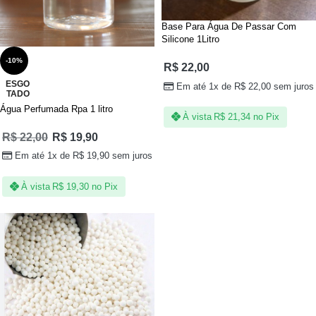
Base Para Água De Passar Com
Silicone 1Litro
-10%
R$
22,00
ESGO
Em até 1x de
R$
22,00
sem juros
TADO
Água Perfumada Rpa 1 litro
À vista
R$
21,34
no Pix
R$
22,00
R$
19,90
Em até 1x de
R$
19,90
sem juros
À vista
R$
19,30
no Pix