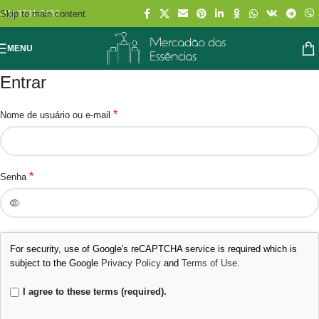
Skip to main content
(11) 3731-2452
MENU
Entrar
*
Nome de usuário ou e-mail
*
Senha
For security, use of Google's reCAPTCHA service is required which is
subject to the Google
Privacy Policy
and
Terms of Use
.
I agree to these terms (required).