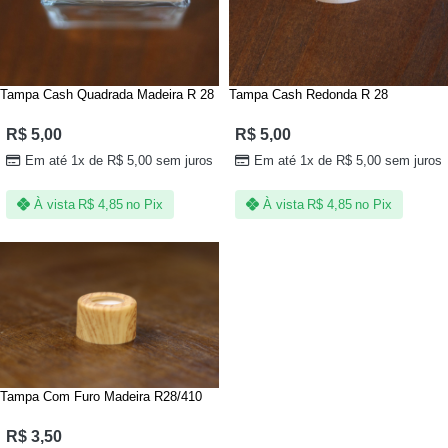
Tampa Cash Quadrada Madeira R 28
Tampa Cash Redonda R 28
R$
5,00
R$
5,00
Em até 1x de
R$
5,00
sem juros
Em até 1x de
R$
5,00
sem juros
À vista
R$
4,85
no Pix
À vista
R$
4,85
no Pix
Tampa Com Furo Madeira R28/410
R$
3,50