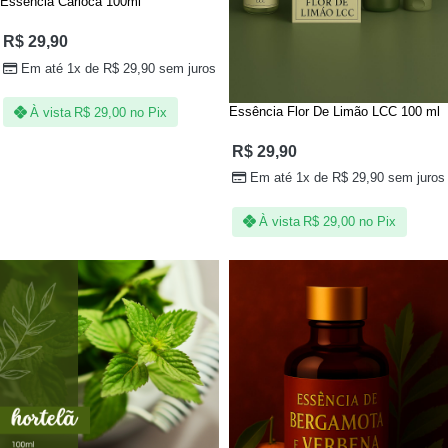
Essência Carioca 100ml
R$
29,90
Em até 1x de
R$
29,90
sem juros
Essência Flor De Limão LCC 100 ml
À vista
R$
29,00
no Pix
R$
29,90
Em até 1x de
R$
29,90
sem juros
À vista
R$
29,00
no Pix