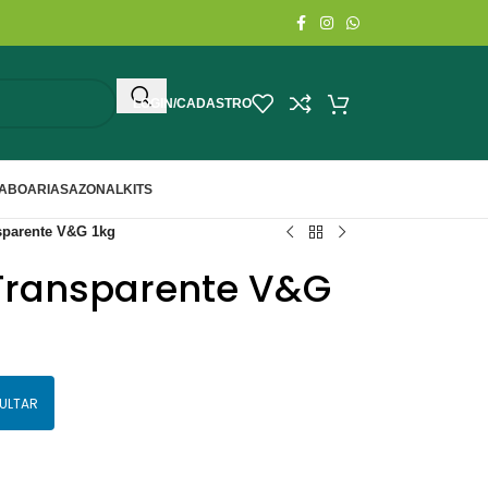
LOGIN/CADASTRO
ABOARIA
SAZONAL
KITS
sparente V&G 1kg
 Transparente V&G
ULTAR