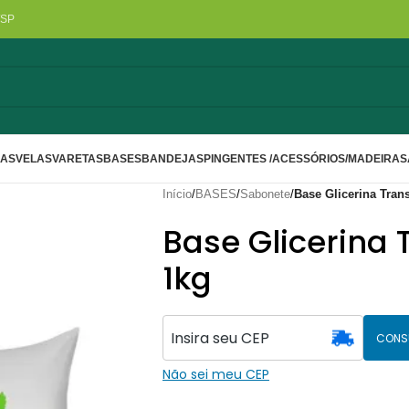
/SP
LAS
VELAS
VARETAS
BASES
BANDEJAS
PINGENTES /ACESSÓRIOS/MADEIRA
S
Início
/
BASES
/
Sabonete
/
Base Glicerina Tran
Base Glicerina
1kg
CONS
Não sei meu CEP