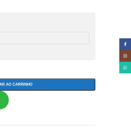
Face
Insta
What
NAR AO CARRINHO