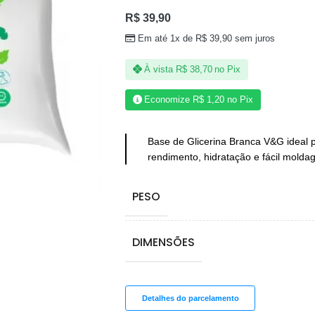
R$
39,90
Em até 1x de
R$
39,90
sem juros
À vista
R$
38,70
no Pix
Economize
R$
1,20
no Pix
Base de Glicerina Branca V&G ideal p
rendimento, hidratação e fácil mold
PESO
DIMENSÕES
Detalhes do parcelamento