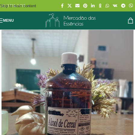
Skip to main content
(11) 3731-2452
MENU