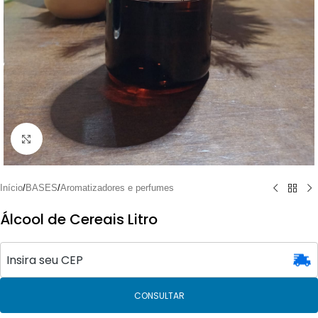
Clique para ampliar
Início
/
BASES
/
Aromatizadores e perfumes
Álcool de Cereais Litro
CONSULTAR