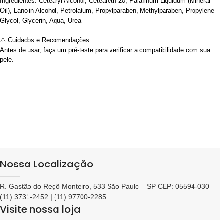
Ingredientes: Cetearyl Alcohol, Ceteareth-20, Parafinum Liquidum (Mineral
Oil), Lanolin Alcohol, Petrolatum, Propylparaben, Methylparaben, Propylene
Glycol, Glycerin, Aqua, Urea.
⚠️ Cuidados e Recomendações
Antes de usar, faça um pré-teste para verificar a compatibilidade com sua
pele.
Nossa Localização
R. Gastão do Regô Monteiro, 533 São Paulo – SP CEP: 05594-030
(11) 3731-2452
|
(11) 97700-2285
Visite nossa loja