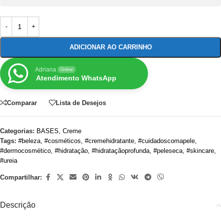
ADICIONAR AO CARRINHO
Adriana
Online
Atendimento WhatsApp
Comparar
Lista de Desejos
Categorias:
BASES
,
Creme
Tags:
#beleza
,
#cosméticos
,
#cremehidratante
,
#cuidadoscomapele
,
#dermocosmético
,
#hidratação
,
#hidrataçãoprofunda
,
#peleseca
,
#skincare
,
#ureia
Compartilhar:
Descrição