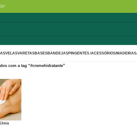
/SP
LAS
VELAS
VARETAS
BASES
BANDEJAS
PINGENTES /ACESSÓRIOS/MADEIRA
S
dos com a tag “#cremehidratante”
Ureia