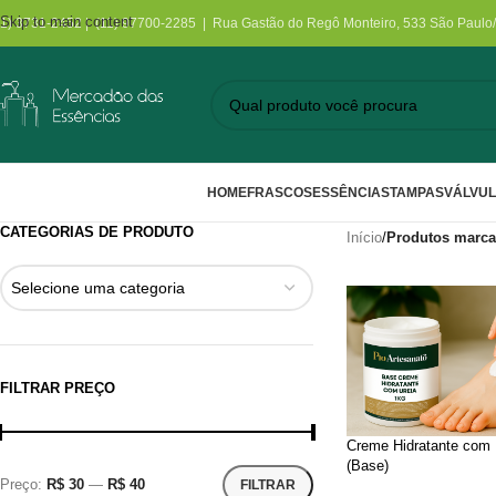
Skip to main content
11) 3731-2452 | (11) 97700-2285 | Rua Gastão do Regô Monteiro, 533 São Paulo
HOME
FRASCOS
ESSÊNCIAS
TAMPAS
VÁLVU
CATEGORIAS DE PRODUTO
Início
/
Produtos marca
Selecione uma categoria
FILTRAR PREÇO
Creme Hidratante com 
(Base)
Preço:
R$ 30
—
R$ 40
FILTRAR