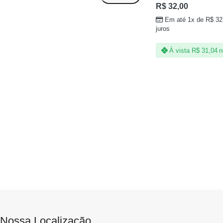
R$
32,00
Em até 1x de
R$
32
juros
À vista
R$
31,04
n
Nossa Localização