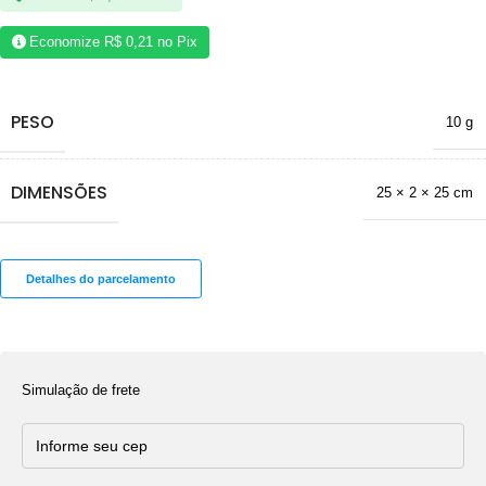
Economize
R$
0,21
no Pix
PESO
10 g
DIMENSÕES
25 × 2 × 25 cm
Detalhes do parcelamento
Simulação de frete