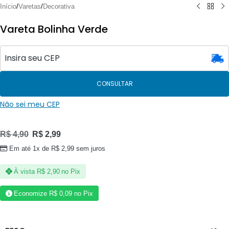
Início
/
Varetas
/
Decorativa
Vareta Bolinha Verde
CONSULTAR
Não sei meu CEP
R$
4,90
R$
2,99
Em até 1x de
R$
2,99
sem juros
À vista
R$
2,90
no Pix
Economize
R$
0,09
no Pix