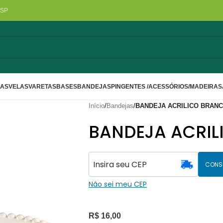
/SP
LAS
VELAS
VARETAS
BASES
BANDEJAS
PINGENTES /ACESSÓRIOS/MADEIRA
S
Início
/
Bandejas
/
BANDEJA ACRILICO BRAN
BANDEJA ACRIL
CONS
Não sei meu CEP
R$
16,00