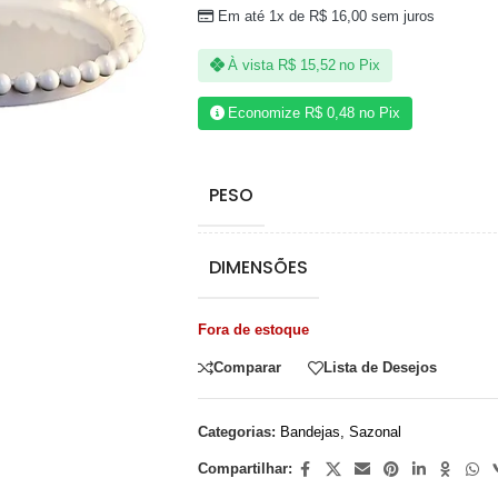
Em até 1x de
R$
16,00
sem juros
À vista
R$
15,52
no Pix
Economize
R$
0,48
no Pix
PESO
DIMENSÕES
Fora de estoque
Comparar
Lista de Desejos
Categorias:
Bandejas
,
Sazonal
Compartilhar: