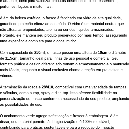
e atraente, ideal para valorizar produtos cosméticos, óleos essenciais,
perfumes, loções e muito mais.
Além da beleza estética, o frasco é fabricado em vidro de alta qualidade,
garantindo proteção eficaz ao conteúdo. O vidro é um material neutro, que
não altera as propriedades, aroma ou cor dos líquidos armazenados.
Portanto, ele mantém seu produto preservado por mais tempo, assegurando
uma experiência completa para o consumidor.
Com capacidade de
250ml
, o frasco possui uma altura de
10cm
e diâmetro
de
11,5cm
, tamanho ideal para linhas de uso pessoal e comercial. Seu
formato prático e design diferenciado tornam o armazenamento e o manuseio
mais fáceis, enquanto o visual exclusivo chama atenção em prateleiras e
vitrines.
A terminação da rosca é
28/410
, compatível com uma variedade de tampas
e válvulas, como pump, spray e disc-top. Isso oferece flexibilidade na
personalização do frasco conforme a necessidade do seu produto, ampliando
as possibilidades de uso.
O acabamento verde agrega sofisticação e frescor à embalagem. Além
disso, seu material permite fácil higienização e é 100% reciclável,
contribuindo para práticas sustentáveis e para a redução do impacto