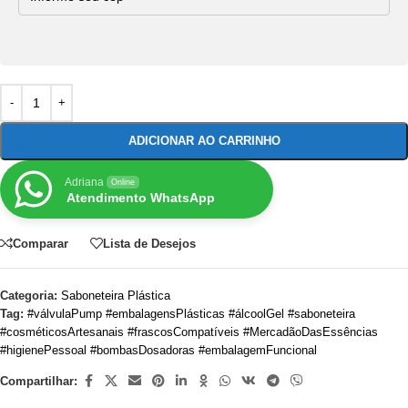
ADICIONAR AO CARRINHO
Adriana
Online
Atendimento WhatsApp
Comparar
Lista de Desejos
Categoria:
Saboneteira Plástica
Tag:
#válvulaPump #embalagensPlásticas #álcoolGel #saboneteira
#cosméticosArtesanais #frascosCompatíveis #MercadãoDasEssências
#higienePessoal #bombasDosadoras #embalagemFuncional
Compartilhar: