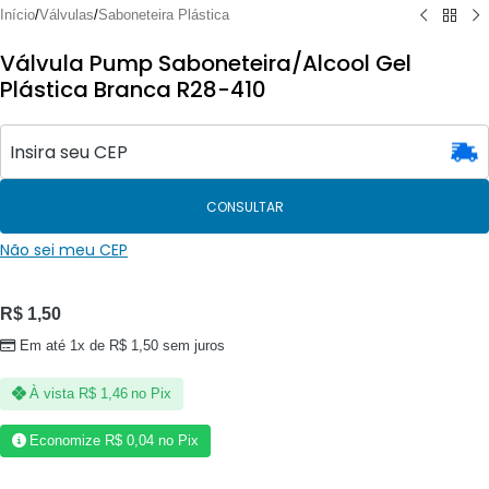
Início
/
Válvulas
/
Saboneteira Plástica
Válvula Pump Saboneteira/Alcool Gel
Plástica Branca R28-410
CONSULTAR
Não sei meu CEP
R$
1,50
Em até 1x de
R$
1,50
sem juros
À vista
R$
1,46
no Pix
Economize
R$
0,04
no Pix