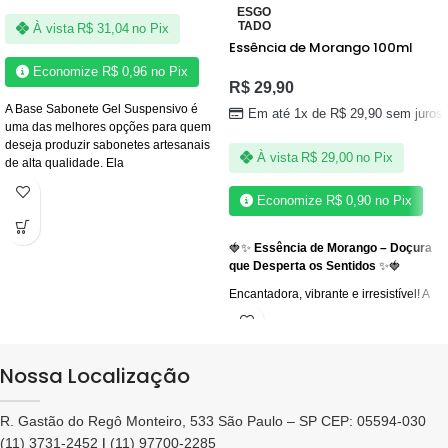
ESGO
TADO
À vista
R$
31,04
no Pix
Essência de Morango 100ml
Economize
R$
0,96
no Pix
R$
29,90
A Base Sabonete Gel Suspensivo é
Em até 1x de
R$
29,90
sem juros
uma das melhores opções para quem
deseja produzir sabonetes artesanais
À vista
R$
29,00
no Pix
de alta qualidade. Ela
Economize
R$
0,90
no Pix
🍓✨
Essência de Morango – Doçura
que Desperta os Sentidos
✨🍓
Encantadora, vibrante e irresistível! A
essência de morango
é puro deleite
sensorial: um aroma doce, fresco e
suculento que envolve o corpo e o
ambiente com energia positiva e um
Nossa Localização
toque de carinho. Perfeita para criar
cremes corporais
,
sabonetes
R. Gastão do Regô Monteiro, 533 São Paulo – SP CEP: 05594-030
artesanais
,
aromatizadores de
ambiente
e
body splash
, essa
(11) 3731-2452
|
(11) 97700-2285