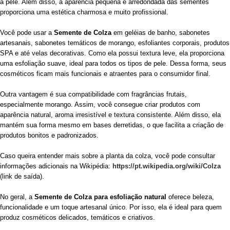
a pele. Além disso, a aparência pequena e arredondada das sementes
proporciona uma estética charmosa e muito profissional.
Você pode usar a
Semente de Colza
em geléias de banho, sabonetes
artesanais, sabonetes temáticos de morango, esfoliantes corporais, produtos
SPA e até velas decorativas. Como ela possui textura leve, ela proporciona
uma esfoliação suave, ideal para todos os tipos de pele. Dessa forma, seus
cosméticos ficam mais funcionais e atraentes para o consumidor final.
Outra vantagem é sua compatibilidade com fragrâncias frutais,
especialmente morango. Assim, você consegue criar produtos com
aparência natural, aroma irresistível e textura consistente. Além disso, ela
mantém sua forma mesmo em bases derretidas, o que facilita a criação de
produtos bonitos e padronizados.
Caso queira entender mais sobre a planta da colza, você pode consultar
informações adicionais na Wikipédia:
https://pt.wikipedia.org/wiki/Colza
(link de saída).
No geral, a
Semente de Colza para esfoliação natural
oferece beleza,
funcionalidade e um toque artesanal único. Por isso, ela é ideal para quem
produz cosméticos delicados, temáticos e criativos.