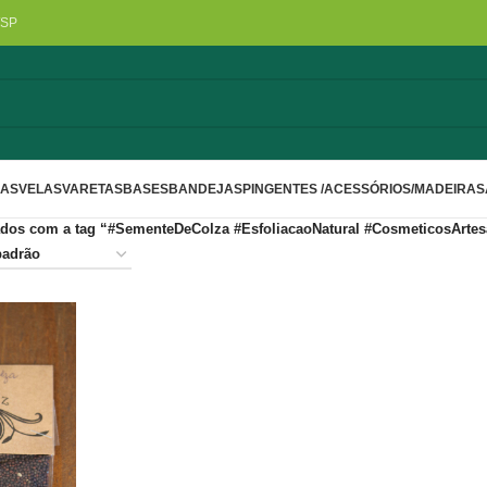
/SP
LAS
VELAS
VARETAS
BASES
BANDEJAS
PINGENTES /ACESSÓRIOS/MADEIRA
S
dos com a tag “#SementeDeColza #EsfoliacaoNatural #CosmeticosArt