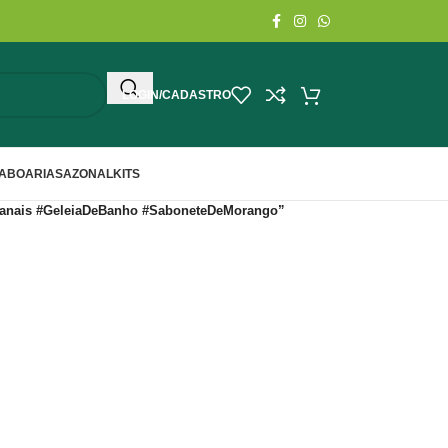
LOGIN/CADASTRO
ABOARIA
SAZONAL
KITS
esanais #GeleiaDeBanho #SaboneteDeMorango”