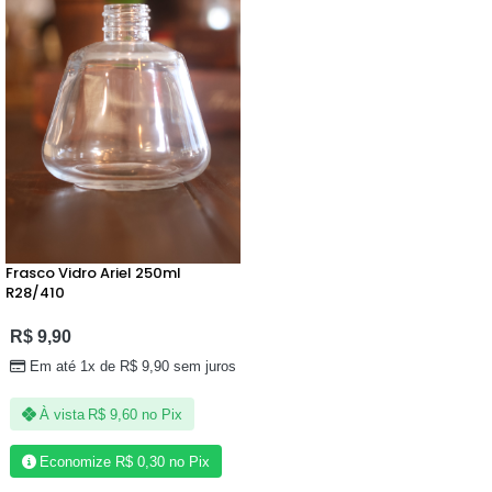
Frasco Vidro Ariel 250ml
R28/410
R$
9,90
Em até 1x de
R$
9,90
sem juros
À vista
R$
9,60
no Pix
Economize
R$
0,30
no Pix