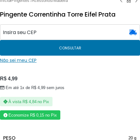
Início
/
Pingentes /Acessórios/Madeira
Pingente Correntinha Torre Eifel Prata
CONSULTAR
Não sei meu CEP
R$
4,99
Em até 1x de
R$
4,99
sem juros
À vista
R$
4,84
no Pix
Economize
R$
0,15
no Pix
PESO
20 g