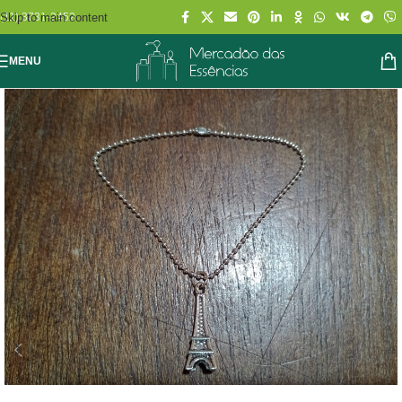
Skip to main content
(11) 3731-2452
MENU