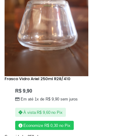
Frasco Vidro Ariel 250ml R28/410
R$
9,90
Em até 1x de
R$
9,90
sem juros
À vista
R$
9,60
no Pix
Economize
R$
0,30
no Pix