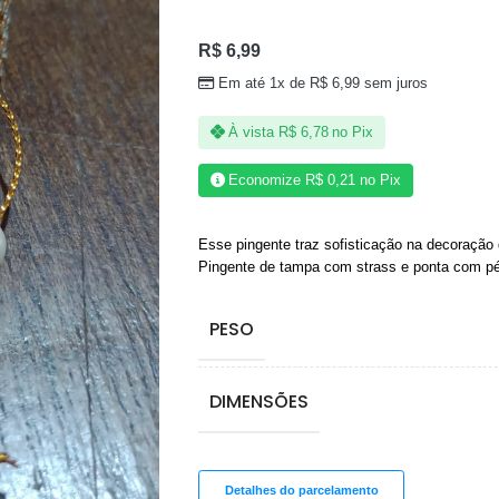
R$
6,99
Em até 1x de
R$
6,99
sem juros
À vista
R$
6,78
no Pix
Economize
R$
0,21
no Pix
Esse pingente traz sofisticação na decoração
Pingente de tampa com strass e ponta com pé
PESO
DIMENSÕES
Detalhes do parcelamento