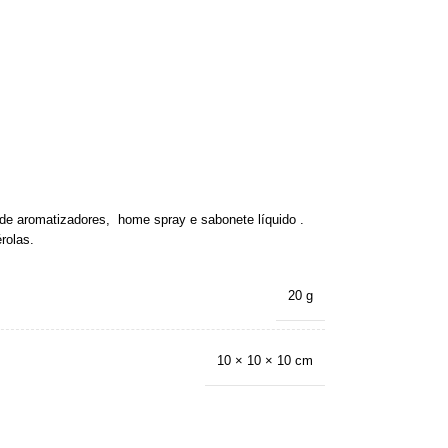
 de aromatizadores, home spray e sabonete líquido .
rolas.
20 g
10 × 10 × 10 cm