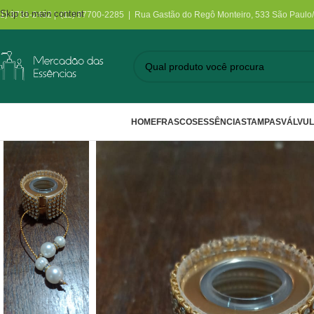
Skip to main content
11) 3731-2452 | (11) 97700-2285 | Rua Gastão do Regô Monteiro, 533 São Paulo
HOME
FRASCOS
ESSÊNCIAS
TAMPAS
VÁLVU