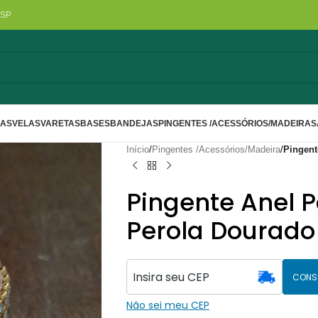
/SP
LAS
VELAS
VARETAS
BASES
BANDEJAS
PINGENTES /ACESSÓRIOS/MADEIRA
S
Início
/
Pingentes /Acessórios/Madeira
/
Pingent
Pingente Anel 
Perola Dourado
CONS
Não sei meu CEP