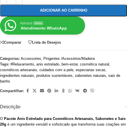
ADICIONAR AO CARRINHO
Adriana
Online
Atendimento WhatsApp
Comparar
Lista de Desejos
Categorias:
Accessories
,
Pingentes /Acessórios/Madeira
Tags:
#Relaxamento
,
anis estrelado
,
bem-estar
,
cosmética natural
,
cosméticos artesanais
,
cuidados com a pele
,
especiarias secas
,
ingredientes naturais
,
produtos sustentáveis
,
sabonetes naturais
,
sais de
banho
Compartilhar:
Descrição
O
Pacote Anis Estrelado para Cosméticos Artesanais, Sabonetes e Sais
20g
é um ingrediente versátil e sofisticado que transforma suas criações em