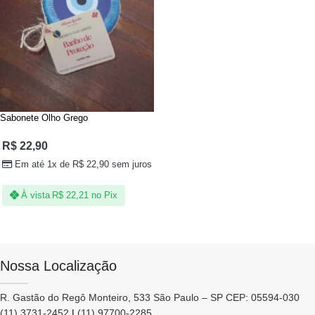
Sabonete Olho Grego
R$
22,90
Em até 1x de
R$
22,90
sem juros
À vista
R$
22,21
no Pix
Nossa Localização
R. Gastão do Regô Monteiro, 533 São Paulo – SP CEP: 05594-030
(11) 3731-2452
|
(11) 97700-2285