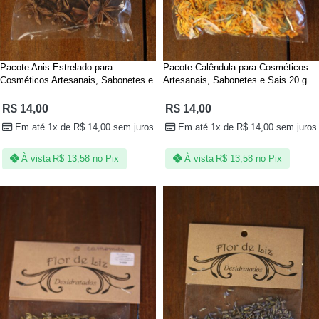
Pacote Anis Estrelado para
Pacote Calêndula para Cosméticos
Cosméticos Artesanais, Sabonetes e
Artesanais, Sabonetes e Sais 20 g
Sais 20g
R$
14,00
R$
14,00
Em até 1x de
R$
14,00
sem juros
Em até 1x de
R$
14,00
sem juros
À vista
R$
13,58
no Pix
À vista
R$
13,58
no Pix