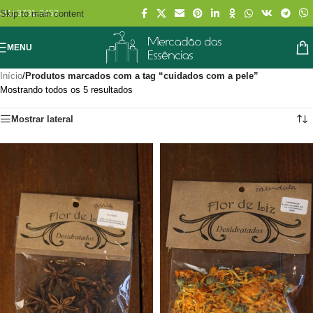
Skip to main content
(11) 3731-2452
MENU
Início
/
Produtos marcados com a tag “cuidados com a pele”
Mostrando todos os 5 resultados
Mostrar lateral