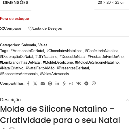
DIMENSÕES
20 × 20 × 23 cm
Fora de estoque
Comparar
Lista de Desejos
Categorias:
Saboaria
,
Velas
Tags:
#ArtesanatoDeNatal
,
#ChocolatesNatalinos
,
#ConfeitariaNatalina
,
#DecoraçãoDeNatal
,
#DIYNatalino
,
#DocesDeNatal
,
#FestasDeFimDeAno
,
#LembrancinhasDeNatal
,
#MoldeDeSilicone
,
#MoldeDeSiliconeNatalino
,
#NatalCriativo
,
#NatalFeitoAMão
,
#PresentesDeNatal
,
#SabonetesArtesanais
,
#VelasArtesanais
Compartilhar:
Descrição
Molde de Silicone Natalino –
Criatividade para o seu Natal