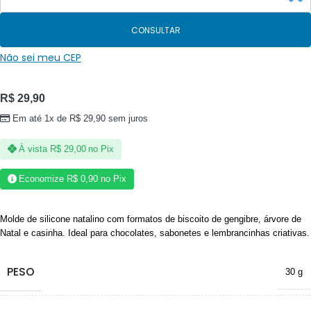
CONSULTAR
Não sei meu CEP
R$
29,90
Em até 1x de
R$
29,90
sem juros
À vista
R$
29,00
no Pix
Economize
R$
0,90
no Pix
Molde de silicone natalino com formatos de biscoito de gengibre, árvore de
Natal e casinha. Ideal para chocolates, sabonetes e lembrancinhas criativas.
PESO
30 g