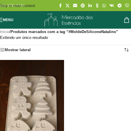
Skip to main content
(11) 3731-2452
MENU
Início
/
Produtos marcados com a tag “#MoldeDeSiliconeNatalino”
Exibindo um único resultado
Mostrar lateral