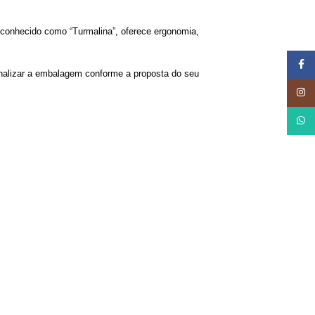
 conhecido como “Turmalina”, oferece ergonomia,
Face
onalizar a embalagem conforme a proposta do seu
Insta
What