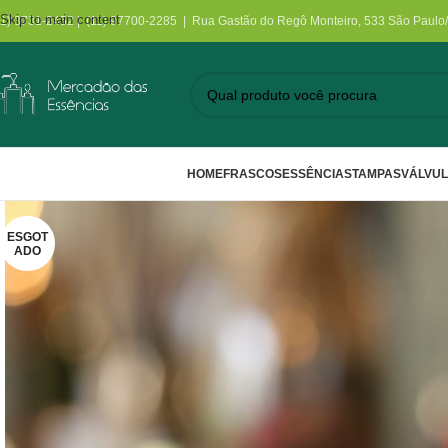
Skip to main content
11) 3731-2452 | (11) 97700-2285 | Rua Gastão do Regô Monteiro, 533 São Paulo
HOME
FRASCOS
ESSÊNCIAS
TAMPAS
VÁLVU
ESGOT
ADO