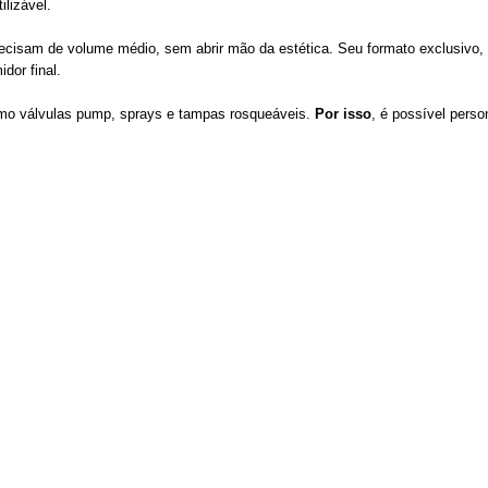
lizável.
precisam de volume médio, sem abrir mão da estética. Seu formato exclusivo,
dor final.
omo válvulas pump, sprays e tampas rosqueáveis.
Por isso
, é possível pers