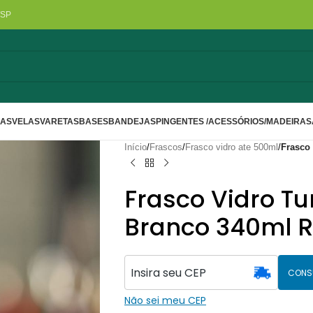
/SP
LAS
VELAS
VARETAS
BASES
BANDEJAS
PINGENTES /ACESSÓRIOS/MADEIRA
S
Início
/
Frascos
/
Frasco vidro ate 500ml
/
Frasco
Frasco Vidro T
Branco 340ml R
CONS
Não sei meu CEP