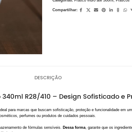
Categorias:
Frasco vidro ate 500ml
,
Frascos
Compartilhar:
DESCRIÇÃO
340ml R28/410 – Design Sofisticado e P
eal para marcas que buscam sofisticação, proteção e funcionalidade em u
cosméticos, perfumes ou produtos de cuidados pessoais.
armazenamento de fórmulas sensíveis.
Dessa forma
, garante que os ingredien