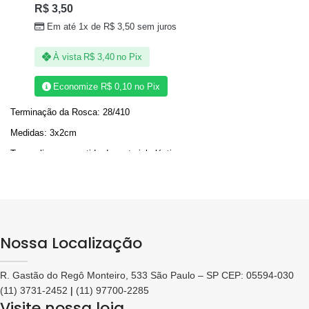
R$
3,50
Em até 1x de
R$
3,50
sem juros
À vista
R$
3,40
no Pix
Economize
R$
0,10
no Pix
Terminação da Rosca: 28/410
Medidas: 3x2cm
Tampa lisa e revestida de material plástico na
cor de madeira cerejeira
Nossa Localização
R. Gastão do Regô Monteiro, 533 São Paulo – SP CEP: 05594-030
(11) 3731-2452
|
(11) 97700-2285
Visite nossa loja