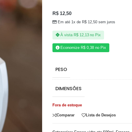
R$
12,50
Em até 1x de
R$
12,50
sem juros
À vista
R$
12,13
no Pix
Economize
R$
0,38
no Pix
PESO
DIMENSÕES
Fora de estoque
Comparar
Lista de Desejos