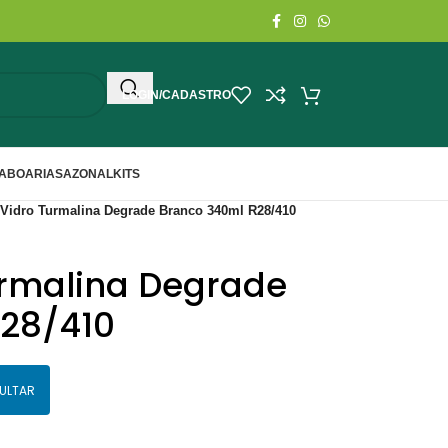
LOGIN/CADASTRO
ABOARIA
SAZONAL
KITS
 Vidro Turmalina Degrade Branco 340ml R28/410
urmalina Degrade
28/410
ULTAR