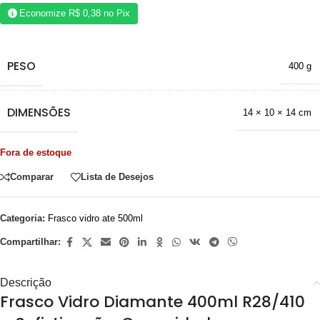
Economize
R$
0,38
no Pix
PESO
400 g
DIMENSÕES
14 × 10 × 14 cm
Fora de estoque
Comparar
Lista de Desejos
Categoria:
Frasco vidro ate 500ml
Compartilhar:
Descrição
Frasco Vidro Diamante 400ml R28/410