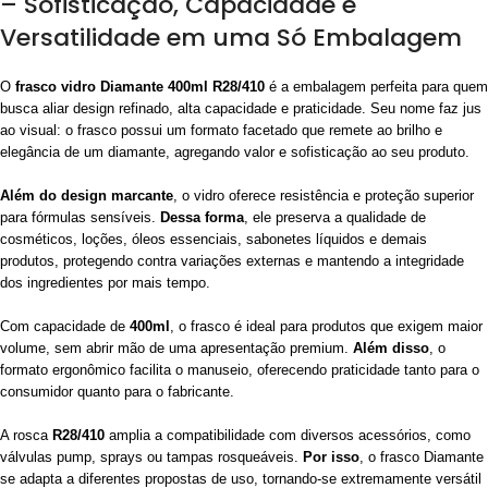
– Sofisticação, Capacidade e
Versatilidade em uma Só Embalagem
O
frasco vidro Diamante 400ml R28/410
é a embalagem perfeita para quem
busca aliar design refinado, alta capacidade e praticidade. Seu nome faz jus
ao visual: o frasco possui um formato facetado que remete ao brilho e
elegância de um diamante, agregando valor e sofisticação ao seu produto.
Além do design marcante
, o vidro oferece resistência e proteção superior
para fórmulas sensíveis.
Dessa forma
, ele preserva a qualidade de
cosméticos, loções, óleos essenciais, sabonetes líquidos e demais
produtos, protegendo contra variações externas e mantendo a integridade
dos ingredientes por mais tempo.
Com capacidade de
400ml
, o frasco é ideal para produtos que exigem maior
volume, sem abrir mão de uma apresentação premium.
Além disso
, o
formato ergonômico facilita o manuseio, oferecendo praticidade tanto para o
consumidor quanto para o fabricante.
A rosca
R28/410
amplia a compatibilidade com diversos acessórios, como
válvulas pump, sprays ou tampas rosqueáveis.
Por isso
, o frasco Diamante
se adapta a diferentes propostas de uso, tornando-se extremamente versátil