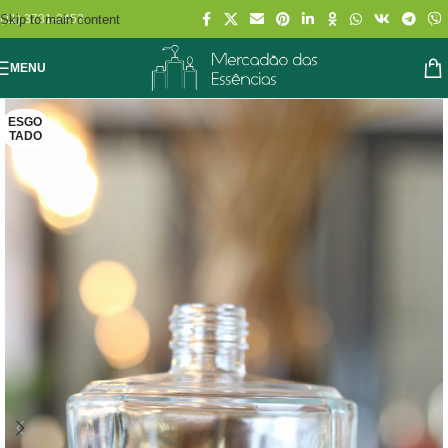
Skip to main content
(11) 3731-2452
MENU
ESGO
TADO