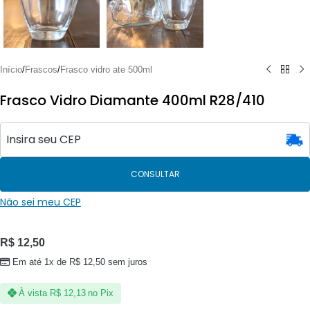
Início
/
Frascos
/
Frasco vidro ate 500ml
Frasco Vidro Diamante 400ml R28/410
CONSULTAR
Não sei meu CEP
R$
12,50
Em até 1x de
R$
12,50
sem juros
À vista
R$
12,13
no Pix