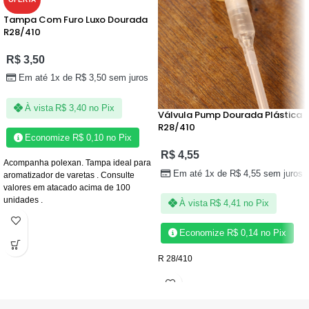
Tampa Com Furo Luxo Dourada
R28/410
R$
3,50
Em até 1x de
R$
3,50
sem juros
À vista
R$
3,40
no Pix
Válvula Pump Dourada Plástica
R28/410
Economize
R$
0,10
no Pix
R$
4,55
Acompanha polexan. Tampa ideal para
Em até 1x de
R$
4,55
sem juros
aromatizador de varetas . Consulte
valores em atacado acima de 100
unidades .
À vista
R$
4,41
no Pix
Economize
R$
0,14
no Pix
R 28/410