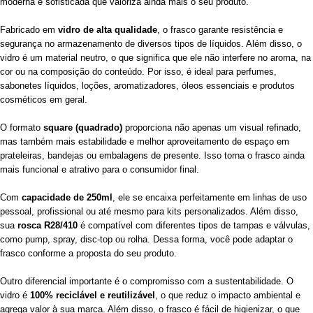
moderna e sofisticada que valoriza ainda mais o seu produto.
Fabricado em
vidro de alta qualidade
, o frasco garante resistência e
segurança no armazenamento de diversos tipos de líquidos. Além disso, o
vidro é um material neutro, o que significa que ele não interfere no aroma, na
cor ou na composição do conteúdo. Por isso, é ideal para perfumes,
sabonetes líquidos, loções, aromatizadores, óleos essenciais e produtos
cosméticos em geral.
O formato
square (quadrado)
proporciona não apenas um visual refinado,
mas também mais estabilidade e melhor aproveitamento de espaço em
prateleiras, bandejas ou embalagens de presente. Isso torna o frasco ainda
mais funcional e atrativo para o consumidor final.
Com
capacidade de 250ml
, ele se encaixa perfeitamente em linhas de uso
pessoal, profissional ou até mesmo para kits personalizados. Além disso,
sua
rosca R28/410
é compatível com diferentes tipos de tampas e válvulas,
como pump, spray, disc-top ou rolha. Dessa forma, você pode adaptar o
frasco conforme a proposta do seu produto.
Outro diferencial importante é o compromisso com a sustentabilidade. O
vidro é
100% reciclável e reutilizável
, o que reduz o impacto ambiental e
agrega valor à sua marca. Além disso, o frasco é fácil de higienizar, o que