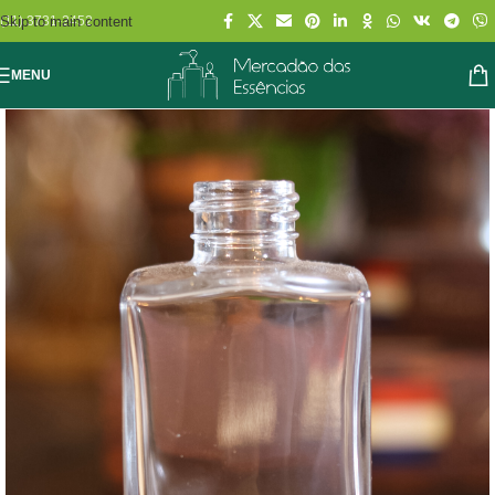
Skip to main content
(11) 3731-2452
MENU