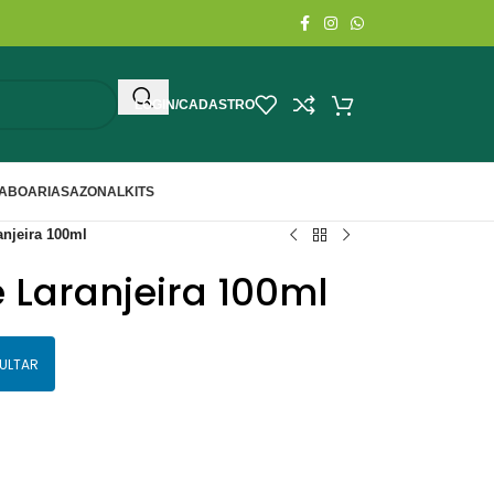
LOGIN/CADASTRO
ABOARIA
SAZONAL
KITS
anjeira 100ml
e Laranjeira 100ml
ULTAR