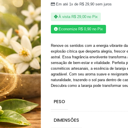
Em até 1x de
R$
29,90
sem juros
À vista
R$
29,00
no Pix
Economize
R$
0,90
no Pix
Renove os sentidos com a energia vibrante d
explosão cítrica que desperta alegria, frescor
astral. Essa fragrância envolvente transforma
sensação de bem-estar e vitalidade. Perfeita p
cosméticos artesanais, a essência de laranja
agradável. Com seu aroma suave e revigorante
naturalidade, trazendo o sol para dentro de ca
Descubra como a laranja pode transformar seu 
PESO
DIMENSÕES