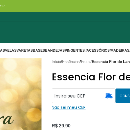
/SP
LAS
VELAS
VARETAS
BASES
BANDEJAS
PINGENTES /ACESSÓRIOS/MADEIRA
S
Início
/
Essências
/
Frutal
/
Essencia Flor de Lar
Essencia Flor d
CONS
Não sei meu CEP
R$
29,90