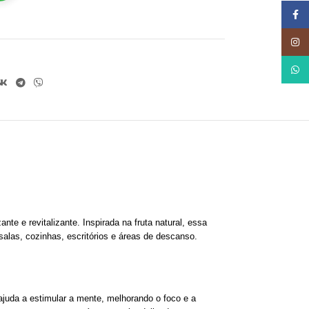
Face
Insta
What
te e revitalizante. Inspirada na fruta natural, essa
salas, cozinhas, escritórios e áreas de descanso.
ajuda a estimular a mente, melhorando o foco e a