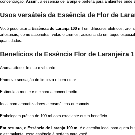
concentração.
Assim,
a essência de laranja é perfeita para ambientes onde a
Usos versáteis da Essência de Flor de Lar
Você pode usar a
Essência de Laranja 100 ml
em difusores elétricos, arom
artesanais, como sabonetes, velas e cremes, adicionando um toque especial
quantidades.
Benefícios da Essência Flor de Laranjeira 
Aroma cítrico, fresco e vibrante
Promove sensação de limpeza e bem-estar
Estimula a mente e melhora a concentração
Ideal para aromatizadores e cosméticos artesanais
Embalagem prática de 100 ml com excelente custo-benefício
Em resumo
, a
Essência de Laranja 100 ml
é a escolha ideal para quem bus
e estimulante, essa essência é perfeita para você.