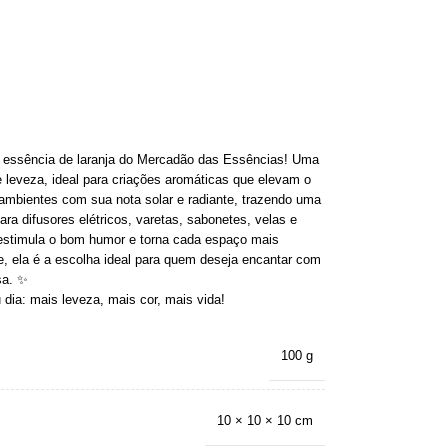
a essência de laranja do Mercadão das Essências! Uma
 e leveza, ideal para criações aromáticas que elevam o
 ambientes com sua nota solar e radiante, trazendo uma
ara difusores elétricos, varetas, sabonetes, velas e
 estimula o bom humor e torna cada espaço mais
, ela é a escolha ideal para quem deseja encantar com
sa. ✨
dia: mais leveza, mais cor, mais vida!
100 g
10 × 10 × 10 cm