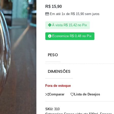
R$
15,90
Em até 1x de
R$
15,90
sem juros
À vista
R$
15,42
no Pix
Economize
R$
0,48
no Pix
PESO
DIMENSÕES
Fora de estoque
Comparar
Lista de Desejos
SKU:
310