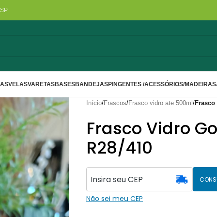
/SP
LAS
VELAS
VARETAS
BASES
BANDEJAS
PINGENTES /ACESSÓRIOS/MADEIRA
S
Início
/
Frascos
/
Frasco vidro ate 500ml
/
Frasco
Frasco Vidro 
R28/410
CONS
Não sei meu CEP