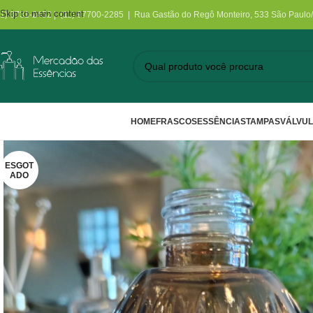
Skip to main content
11) 3731-2452 | (11) 97700-2285 | Rua Gastão do Regô Monteiro, 533 São Paulo
HOME
FRASCOS
ESSÊNCIAS
TAMPAS
VÁLVU
ESGOT
ADO