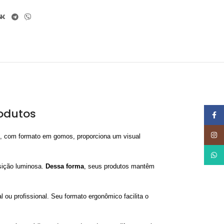
odutos
Face
Insta
do, com formato em gomos, proporciona um visual
What
osição luminosa.
Dessa forma
, seus produtos mantêm
ou profissional. Seu formato ergonômico facilita o