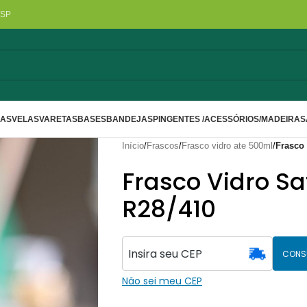
/SP
LAS
VELAS
VARETAS
BASES
BANDEJAS
PINGENTES /ACESSÓRIOS/MADEIRA
S
Início
/
Frascos
/
Frasco vidro ate 500ml
/
Frasco
Frasco Vidro S
R28/410
CONS
Não sei meu CEP