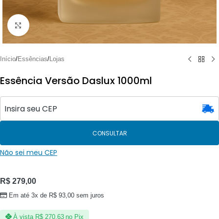
Clique para ampliar
Início
/
Essências
/
Lojas
Essência Versão Daslux 1000ml
CONSULTAR
Não sei meu CEP
R$
279,00
Em até 3x de
R$
93,00
sem juros
À vista
R$
270,63
no Pix