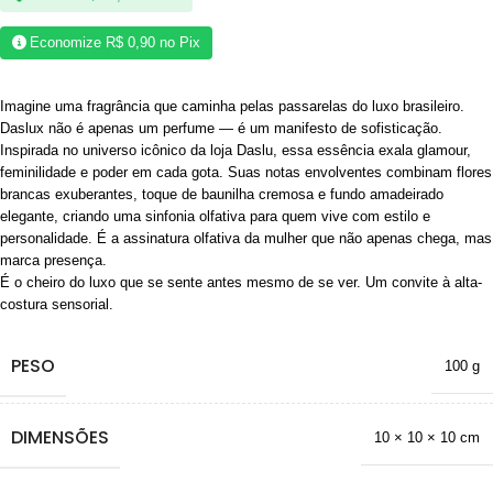
Economize
R$
0,90
no Pix
Imagine uma fragrância que caminha pelas passarelas do luxo brasileiro.
Daslux não é apenas um perfume — é um manifesto de sofisticação.
Inspirada no universo icônico da loja Daslu, essa essência exala glamour,
feminilidade e poder em cada gota. Suas notas envolventes combinam flores
brancas exuberantes, toque de baunilha cremosa e fundo amadeirado
elegante, criando uma sinfonia olfativa para quem vive com estilo e
personalidade. É a assinatura olfativa da mulher que não apenas chega, mas
marca presença.
É o cheiro do luxo que se sente antes mesmo de se ver. Um convite à alta-
costura sensorial.
PESO
100 g
DIMENSÕES
10 × 10 × 10 cm