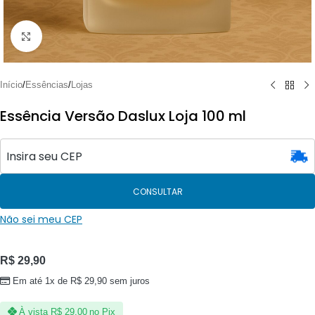
Clique para ampliar
Início
/
Essências
/
Lojas
Essência Versão Daslux Loja 100 ml
CONSULTAR
Não sei meu CEP
R$
29,90
Em até 1x de
R$
29,90
sem juros
À vista
R$
29,00
no Pix