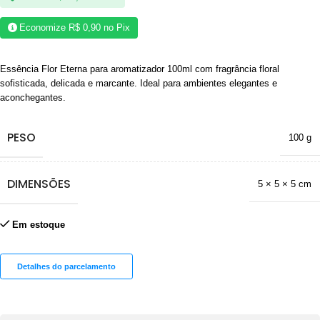
Economize
R$
0,90
no Pix
Essência Flor Eterna para aromatizador 100ml com fragrância floral
sofisticada, delicada e marcante. Ideal para ambientes elegantes e
aconchegantes.
PESO
100 g
DIMENSÕES
5 × 5 × 5 cm
Em estoque
Detalhes do parcelamento