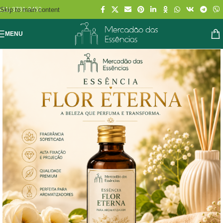
Skip to main content
(11) 3731-2452
MENU