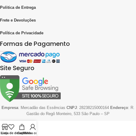
Politica de Entrega
Frete e Devoluções
Política de Privacidade
Formas de Pagamento
Site Seguro
Empresa
: Mercadão das Essências
CNPJ
: 28238215000164
Endereço
: R.
Gastão do Regô Monteiro, 533 São Paulo – SP
Lista de desejos
Loja
Carrinho
Minha conta