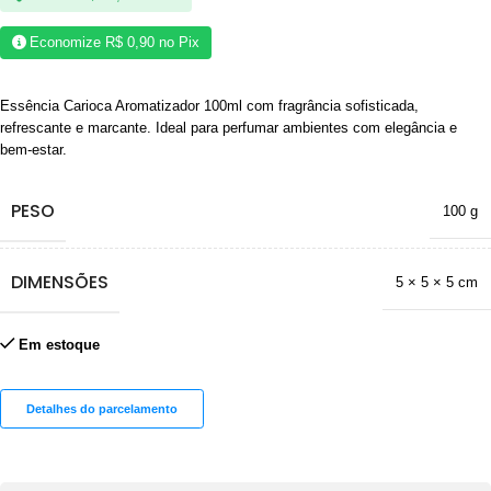
Economize
R$
0,90
no Pix
Essência Carioca Aromatizador 100ml com fragrância sofisticada,
refrescante e marcante. Ideal para perfumar ambientes com elegância e
bem-estar.
PESO
100 g
DIMENSÕES
5 × 5 × 5 cm
Em estoque
Detalhes do parcelamento