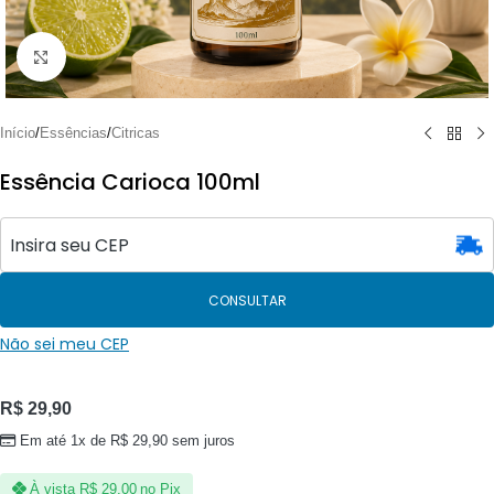
Clique para ampliar
Início
/
Essências
/
Citricas
Essência Carioca 100ml
CONSULTAR
Não sei meu CEP
R$
29,90
Em até 1x de
R$
29,90
sem juros
À vista
R$
29,00
no Pix