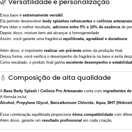
🌿 Versatilidade e personalização
Essa base é
extremamente versátil
.
Ela permite desenvolver
body splashes refrescantes
e
colônias artesanais
Para obter o melhor resultado,
adicione entre 5% e 10% de essência
de per
Depois disso, misture bem até alcançar a homogeneidade.
Assim, você garante uma fragrância
equilibrada, agradável e duradoura
.
Além disso, é importante
realizar um pré-teste
antes da produção final.
Dessa forma, você verifica o desempenho da fragrância na base e evita desp
Como resultado, o produto final ganha
excelente desempenho e estabilida
💧 Composição de alta qualidade
A
Base Body Splash / Colônia Pro Artesanato
conta com
ingredientes de
A fórmula inclui:
Alcohol, Propylene Glycol, Benzalkonium Chloride, Aqua, BHT (Hidroxit
Essa combinação equilibrada proporciona
ótima compatibilidade
com difere
Além disso, garante um
resultado profissional
em cada criação.