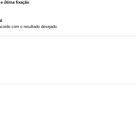
 e ótima fixação
.
al
.
acordo com o resultado desejado.