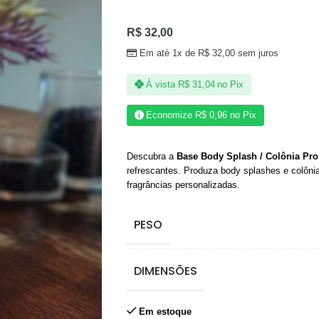
R$
32,00
Em até 1x de
R$
32,00
sem juros
À vista
R$
31,04
no Pix
Economize
R$
0,96
no Pix
Descubra a
Base Body Splash / Colônia Pro
refrescantes. Produza body splashes e colônia
fragrâncias personalizadas.
PESO
DIMENSÕES
Em estoque