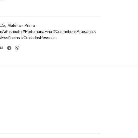
ES
,
Matéria - Prima
oArtesanato #PerfumariaFina #CosméticosArtesanais
#Essências #CuidadosPessoais