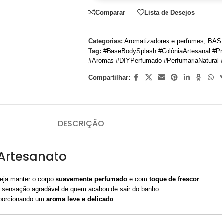
Comparar
Lista de Desejos
Categorias:
Aromatizadores e perfumes
,
BAS
Tag:
#BaseBodySplash #ColôniaArtesanal #Pr
#Aromas #DIYPerfumado #PerfumariaNatural 
Compartilhar:
DESCRIÇÃO
 Artesanato
seja manter o corpo
suavemente perfumado
e com
toque de frescor
.
 a sensação agradável de quem acabou de sair do banho.
oporcionando um
aroma leve e delicado
.