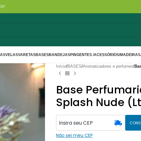
/SP
LAS
VELAS
VARETAS
BASES
BANDEJAS
PINGENTES /ACESSÓRIOS/MADEIRA
S
Início
/
BASES
/
Aromatizadores e perfumes
/
Bas
Base Perfumari
Splash Nude (Lt
CONS
Não sei meu CEP