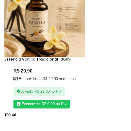
Essência Vanilla Tradicional 100ml
R$
29,90
Em até 1x de
R$
29,90
sem juros
À vista
R$
29,00
no Pix
Economize
R$
0,90
no Pix
100 ml