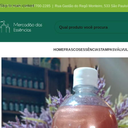
Skip to main content
11) 3731-2452 | (11) 97700-2285 | Rua Gastão do Regô Monteiro, 533 São Paulo
HOME
FRASCOS
ESSÊNCIAS
TAMPAS
VÁLVU