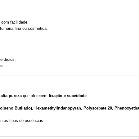
com facilidade.
fumaria fina ou cosmética.
erdícios.
de
.
 alta pureza
que oferecem
fixação e suavidade
.
olueno Butilado), Hexamethylindanopyran, Polysorbate 20, Phenoxyethan
ntes tipos de essências.