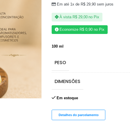
Em até 1x de
R$
29,90
sem juros
À vista
R$
29,00
no Pix
Economize
R$
0,90
no Pix
100 ml
PESO
DIMENSÕES
Em estoque
Detalhes do parcelamento