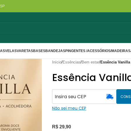
/SP
LAS
VELAS
VARETAS
BASES
BANDEJAS
PINGENTES /ACESSÓRIOS/MADEIRA
S
Início
/
Essências
/
Bem estar
/
Essência Vanilla
Essência Vanill
CONS
Não sei meu CEP
R$
29,90