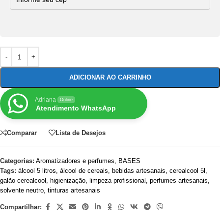
ADICIONAR AO CARRINHO
Adriana
Online
Atendimento WhatsApp
Comparar
Lista de Desejos
Categorias:
Aromatizadores e perfumes
,
BASES
Tags:
álcool 5 litros
,
álcool de cereais
,
bebidas artesanais
,
cerealcool 5l
,
galão cerealcool
,
higienização
,
limpeza profissional
,
perfumes artesanais
,
solvente neutro
,
tinturas artesanais
Compartilhar: