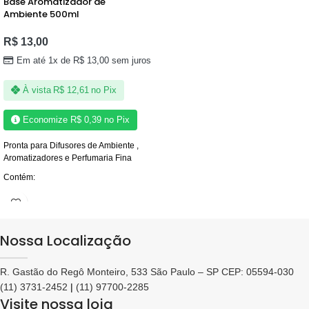
Base Aromatizador de
Ambiente 500ml
R$
13,00
Em até 1x de
R$
13,00
sem juros
À vista
R$
12,61
no Pix
Economize
R$
0,39
no Pix
Pronta para Difusores de Ambiente ,
Aromatizadores e Perfumaria Fina
Contém:
1/2 ( Veículo ) Para Perfumaria Fina ,
Aromatizadores , Difusores de
Ambiente
Nossa Localização
Para fazer Perfumes Pessoais ,
Aromatizadores de Ambiente, Home
Spray ou Difusor de Varetas
R. Gastão do Regô Monteiro, 533 São Paulo – SP CEP: 05594-030
Faça Você Mesmo, seus Próprios
(11) 3731-2452
|
(11) 97700-2285
Aromatizadores de Ambiente ou
Visite nossa loja
Lembrancinhas com o seu toque e seu