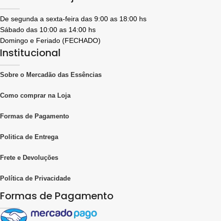
estilo , tudo isso com a melhor
qualidade de produto do mercado .
De segunda a sexta-feira das 9:00 as 18:00 hs
Com essa Base, basta Acrescentar a
Sábado das 10:00 as 14:00 hs
Essência e está pronto.
Domingo e Feriado (FECHADO)
Institucional
Contem álcool de cereais puro, Fixador
Importado Galaxolide, e
Dipropilenoglicol que é um anti
Sobre o Mercadão das Essências
evaporante. Com esse anti evaporante
seus perfumes e aromatizadores
duram muito mais tempo.
Como comprar na Loja
RECEITA PARA MEIO LITRO DE
Formas de Pagamento
AROMATIZADOR :
400 ML DE VEÍCULO
Politica de Entrega
100 ML DE ESSÊNCIA DE SUA
PREFERÊNCIA - VEJA AS OPÇÕES
Frete e Devoluções
NO NO NOSSO SITE
BASTA MEXER E ESTÁ PRONTO !!!!
Política de Privacidade
RECEITA PARA MEIO LITRO DE HOME
SPRAY :
Formas de Pagamento
450 ML DE VEÍCULO
50 ML DE ESSÊNCIA DE SUA
PREFERÊNCIA .