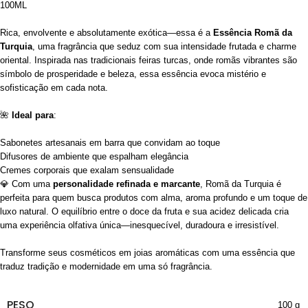
100ML
Rica, envolvente e absolutamente exótica—essa é a
Essência Romã da
Turquia
, uma fragrância que seduz com sua intensidade frutada e charme
oriental. Inspirada nas tradicionais feiras turcas, onde romãs vibrantes são
símbolo de prosperidade e beleza, essa essência evoca mistério e
sofisticação em cada nota.
🌺
Ideal para
:
Sabonetes artesanais em barra que convidam ao toque
Difusores de ambiente que espalham elegância
Cremes corporais que exalam sensualidade
💎 Com uma
personalidade refinada e marcante
, Romã da Turquia é
perfeita para quem busca produtos com alma, aroma profundo e um toque de
luxo natural. O equilíbrio entre o doce da fruta e sua acidez delicada cria
uma experiência olfativa única—inesquecível, duradoura e irresistível.
Transforme seus cosméticos em joias aromáticas com uma essência que
traduz tradição e modernidade em uma só fragrância.
PESO
100 g