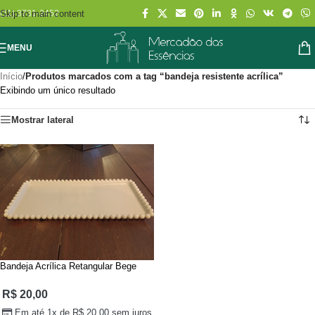
Skip to main content
(11) 3731-2452
MENU
Início
/
Produtos marcados com a tag “bandeja resistente acrílica”
Exibindo um único resultado
Mostrar lateral
Bandeja Acrílica Retangular Bege
R$
20,00
Em até 1x de
R$
20,00
sem juros