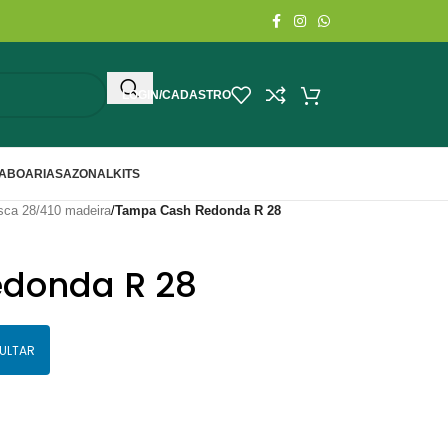
LOGIN/CADASTRO
ABOARIA
SAZONAL
KITS
sca 28/410 madeira
/
Tampa Cash Redonda R 28
donda R 28
ULTAR