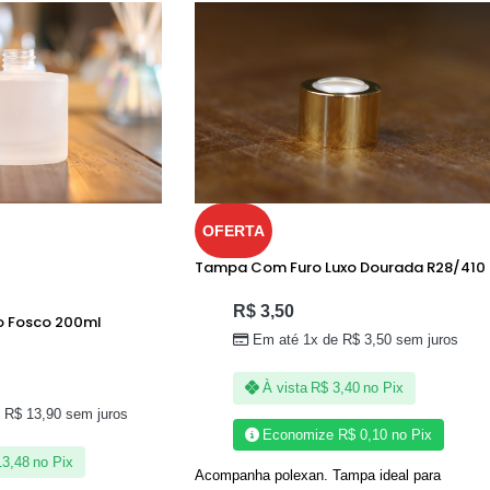
OFERTA
Tampa Com Furo Luxo Dourada R28/410
R$
3,50
lo Fosco 200ml
Em até 1x de
R$
3,50
sem juros
À vista
R$
3,40
no Pix
e
R$
13,90
sem juros
Economize
R$
0,10
no Pix
3,48
no Pix
Acompanha polexan. Tampa ideal para