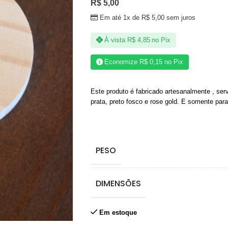
R$
5,00
Em até 1x de
R$
5,00
sem juros
À vista
R$
4,85
no Pix
Economize
R$
0,15
no Pix
Este produto é fabricado artesanalmente , se
prata, preto fosco e rose gold. E somente par
PESO
DIMENSÕES
Em estoque