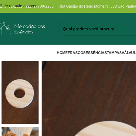
Skip to main content
11) 3731-2452 | (11) 97700-2285 | Rua Gastão do Regô Monteiro, 533 São Paulo
HOME
FRASCOS
ESSÊNCIAS
TAMPAS
VÁLVU