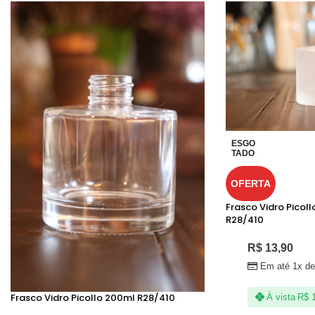
ESGO
TADO
OFERTA
Frasco Vidro Picol
R28/410
R$
13,90
Em até 1x d
Frasco Vidro Picollo 200ml R28/410
À vista
R$
1