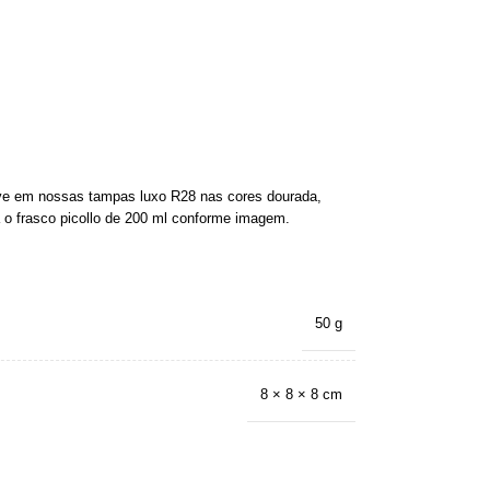
rve em nossas tampas luxo R28 nas cores dourada,
a o frasco picollo de 200 ml conforme imagem.
50 g
8 × 8 × 8 cm