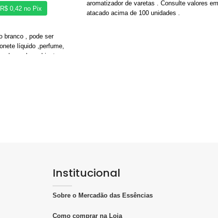
aromatizador de varetas . Consulte valores e
R$
0,42
no Pix
atacado acima de 100 unidades .
o branco , pode ser
nete líquido ,perfume,
zadores de ambiente .
:
 28/410
ade em ml poderá variar
idade do produto.
Institucional
heiro , kits padrinhos e
sa.
Sobre o Mercadão das Essências
Como comprar na Loja