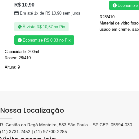
R$
10,90
Economize
Em até 1x de
R$
10,90
sem juros
R28/410
Material de vidro fosc
À vista
R$
10,57
no Pix
usado em creme, sabo
home spray e aromati
Economize
R$
0,33
no Pix
Medidas Aproximadas
Capacidade: 200ml
Terminação da rosca:
Rosca: 28/410
Capacidade: 200ml
Altura: 9
Altura: 8cm
Largura: 8CM
Diâmetro: 8,cm
Circunferência: 27cm
Importante: A capacid
de acordo com a dens
Nossa Localização
Ideal para kits de ban
para decoração de ca
R. Gastão do Regô Monteiro, 533 São Paulo – SP CEP: 05594-030
(11) 3731-2452
|
(11) 97700-2285