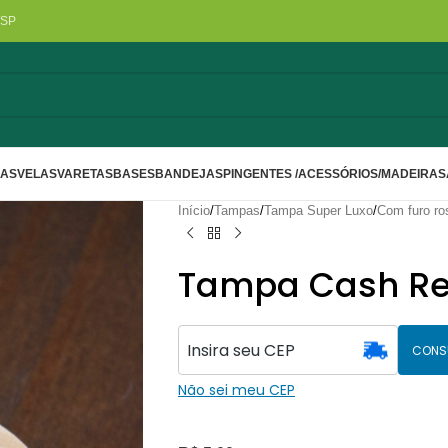
/SP
LAS
VELAS
VARETAS
BASES
BANDEJAS
PINGENTES /ACESSÓRIOS/MADEIRA
S
Início
/
Tampas
/
Tampa Super Luxo
/
Com furo ro
Tampa Cash Re
CONS
Não sei meu CEP