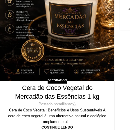
a
DECORATION
Cera de Coco Vegetal do
Mercadão das Essências 1 kg
Postado por
miliana
Cera de Coco Vegetal: Benefícios e Usos Sustentáveis A
cera de coco vegetal é uma alternativa natural e ecológica
amplamente ut...
CONTINUE LENDO