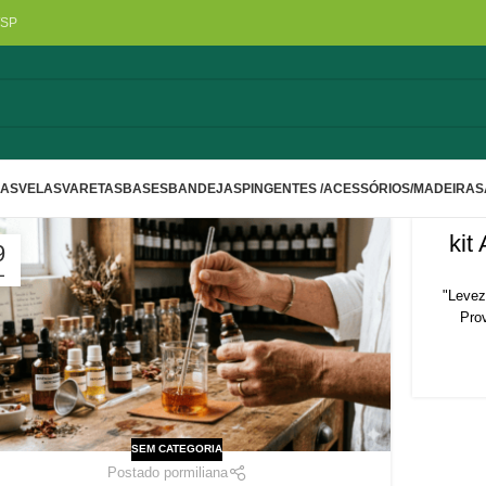
/SP
LAS
VELAS
VARETAS
BASES
BANDEJAS
PINGENTES /ACESSÓRIOS/MADEIRA
S
kit
9
L
"Levez
Prov
SEM CATEGORIA
Postado por
miliana