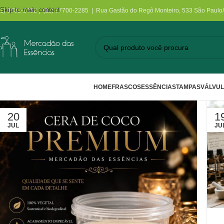
Skip to main content
11) 3731-2452 | (11) 97700-2285 | Rua Gastão do Regô Monteiro, 533 São Paulo
HOME
FRASCOS
ESSÊNCIAS
TAMPAS
VÁLVU
20
1
JUL
JU