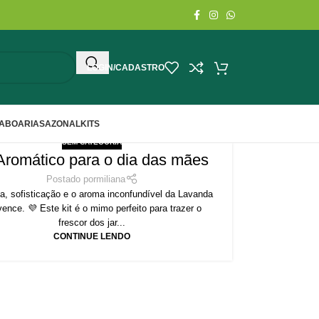
LOGIN/CADASTRO
ABOARIA
SAZONAL
KITS
SEM CATEGORIA
 Aromático para o dia das mães
Postado por
miliana
a, sofisticação e o aroma inconfundível da Lavanda
ence. 💜 Este kit é o mimo perfeito para trazer o
frescor dos jar...
CONTINUE LENDO