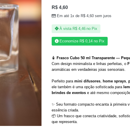
R$
4,60
Em até 1x de
R$
4,60
sem juros
À vista
R$
4,46
no Pix
Economize
R$
0,14
no Pix
🧴
Frasco Cubo 50 ml Transparente — Pequ
Com design minimalista e linhas perfeitas, o
F
aromáticas em verdadeiras joias sensoriais.
Perfeito para
mini difusores
,
home sprays
,
ele também é uma opção sofisticada para
lem
brindes de eventos
e até mesmo composições
✨ Seu formato compacto encanta à primeira vi
essência criada.
📦 Um frasco que conecta criatividade, sofis
que representa.