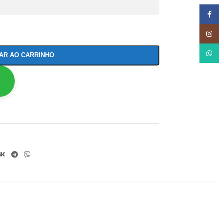
Face
Insta
What
NAR AO CARRINHO