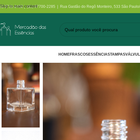
Skip to main content
11) 3731-2452 | (11) 97700-2285 | Rua Gastão do Regô Monteiro, 533 São Paulo
HOME
FRASCOS
ESSÊNCIAS
TAMPAS
VÁLVU