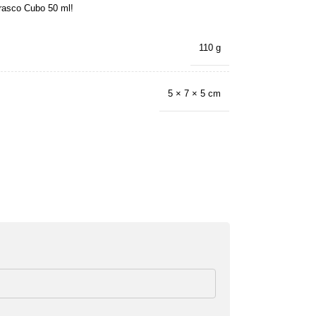
rasco Cubo 50 ml!
110 g
5 × 7 × 5 cm