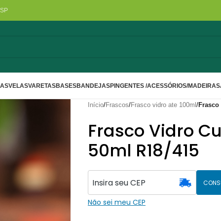
/SP
LAS
VELAS
VARETAS
BASES
BANDEJAS
PINGENTES /ACESSÓRIOS/MADEIRA
S
Início
/
Frascos
/
Frasco vidro ate 100ml
/
Frasco
Frasco Vidro C
50ml R18/415
CONS
Não sei meu CEP