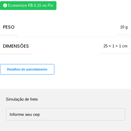
Economize
R$
0,15
no Pix
PESO
10 g
DIMENSÕES
25 × 1 × 1 cm
Detalhes do parcelamento
Simulação de frete